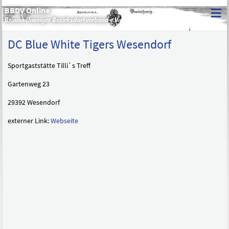
≡
BBDV Online
Braunschweiger Bezirksdartverband e.V.
DC Blue White Tigers Wesendorf
Sportgaststätte Tilli`s Treff
Gartenweg 23
29392 Wesendorf
externer Link:
Webseite